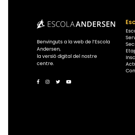
Es
Esc
Ser
Benvinguts a la web de l’Escola
Sec
Andersen,
Eta
la versió digital del nostre
Insc
centre.
Act
Con