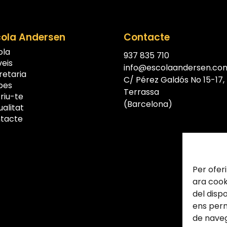
cola Andersen
Contacte
ola
937 835 710
veis
info@escolaandersen.co
retaria
C/ Pérez Galdós No 15-17,
pes
Terrassa
riu-te
(Barcelona)
ualitat
tacte
Per ofer
ara cook
del disp
ens per
de naveg