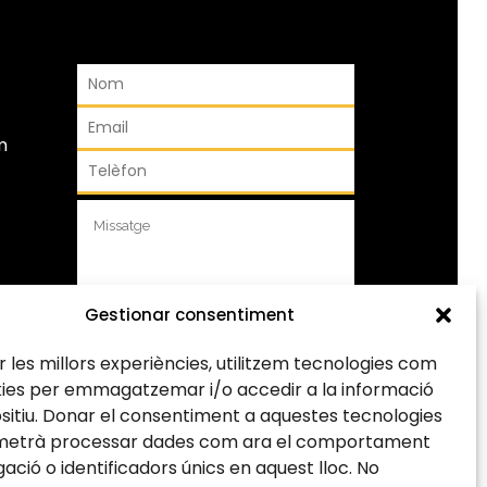
m
Gestionar consentiment
ir les millors experiències, utilitzem tecnologies com
ies per emmagatzemar i/o accedir a la informació
ositiu. Donar el consentiment a aquestes tecnologies
He llegit i accepto la
política de
metrà processar dades com ara el comportament
privacitat
ació o identificadors únics en aquest lloc. No