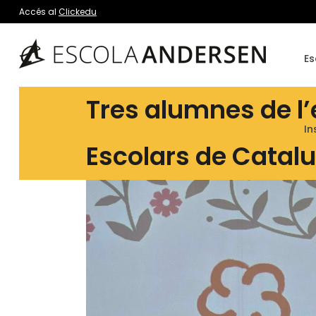
Accés al
Clickedu
Es
Tres alumnes de l’e
In
Escolars de Catal