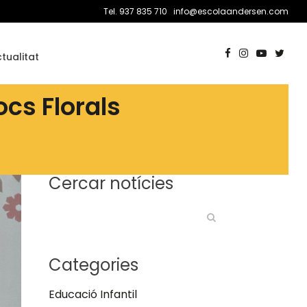
Tel. 937 835 710
info@escolaandersen.com
tualitat
ocs Florals
Cercar notícies
Categories
Educació Infantil