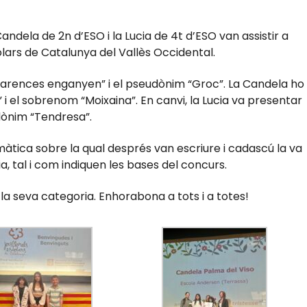
Candela de 2n d’ESO i la Lucia de 4t d’ESO van assistir a
olars de Catalunya del Vallès Occidental.
 aparences enganyen” i el pseudònim “Groc”. La Candela ho
 i el sobrenom “Moixaina”. En canvi, la Lucia va presentar
udònim “Tendresa”.
màtica sobre la qual després van escriure i cadascú la va
a, tal i com indiquen les bases del concurs.
la seva categoria. Enhorabona a tots i a totes!