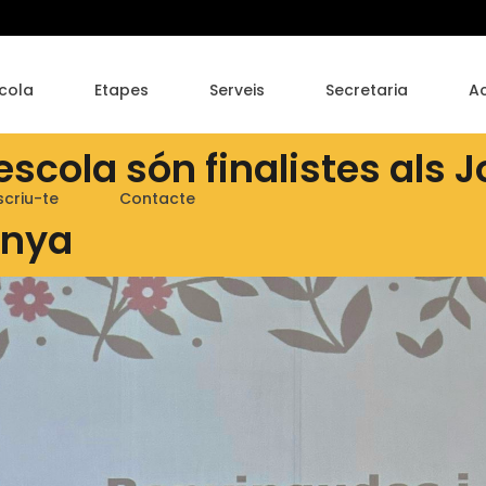
cola
Etapes
Serveis
Secretaria
Ac
scola són finalistes als J
scriu-te
Contacte
unya