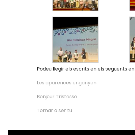
Podeu llegir els escrits en els següents en
Les aparences enganyen
Bonjour Tristesse
Tornar a ser tu