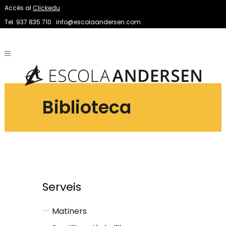
Accés al
Clickedu
Tel. 937 835 710
info@escolaandersen.com
Biblioteca
Serveis
Matiners